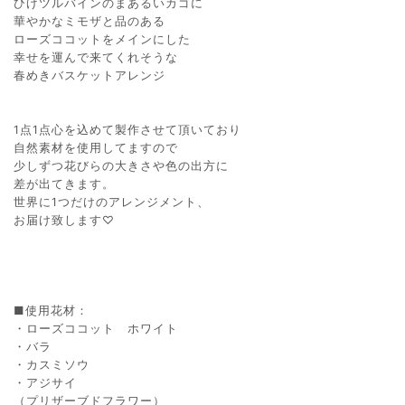
ひげツルバインのまあるいカゴに
華やかなミモザと品のある
ローズココットをメインにした
幸せを運んで来てくれそうな
春めきバスケットアレンジ
1点1点心を込めて製作させて頂いており
自然素材を使用してますので
少しずつ花びらの大きさや色の出方に
差が出てきます。
世界に1つだけのアレンジメント、
お届け致します♡
■使用花材：
・ローズココット ホワイト
・バラ
・カスミソウ
・アジサイ
（プリザーブドフラワー）