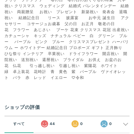
祝い クリスマス ウェディング 結婚式 バレンタインデー 結婚
祝い 両親贈呈 お祝い プレゼント 新築祝い 発表会 退職
祝い 結婚記念日 リース 披露宴 お中元 誕生日 アク
セサリー コサージュお歳暮 父の日 お正月 敬老の日
花 フラワー あじさい ブーケ 花束 クリスマス 花冠 出産祝い
カチューシャ キッズ ナチュラル ベビー 白 グリーン ブル
ー パープル ピンク ブルー クリスマスプレゼント ハーバリ
ウム ー ホワイトデー 結婚記念日 プロポーズ ギフト 正月飾り
ひな祭り インテリア 卒業祝い ドライフラワー 開店祝い 開
院祝い 送別祝い 還暦祝い ブライダル お供え お盆のお
花 仏花 引っ越し祝い 引越し祝い 紫陽花 ホワイト
緑 卓上装花 花時計 青 黄色 紫 パープル ヴァイオレッ
ト バラ 赤 レッド イエロー ♡令和
ショップの評価
すべて
44
0
0