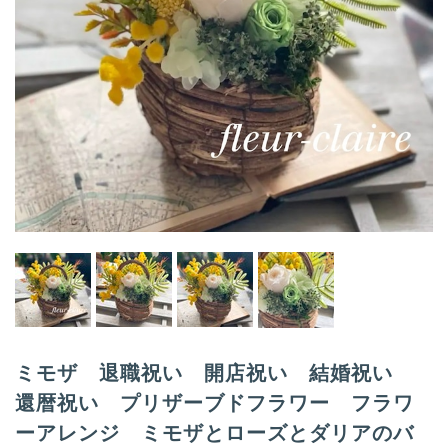
a
t
i
o
n
ミモザ 退職祝い 開店祝い 結婚祝い
還暦祝い プリザーブドフラワー フラワ
ーアレンジ ミモザとローズとダリアのバ