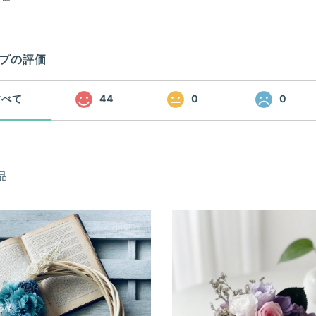
プの評価
すべて
44
0
0
品