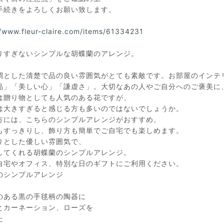
手続きをよろしくお願い致します。
//www.fleur-claire.com/items/61334231
りすぎないシンプルな胡蝶蘭のアレンジ。
調とした清楚で品の良い雰囲気がとても素敵です。お部屋のインテ
品」「美しい心」「謙虚さ」。大切なあの人やご自分へのご褒美に
は贈り物としても人気のある花ですが、
は大きすぎると感じる方も多いのではないでしょうか。
方には、こちらのシンプルアレンジがおすすめ。
もすっきりし、飾り方も簡単でご自宅でも楽しめます。
りとした優しい雰囲気で、
してくれる胡蝶蘭のシンプルアレンジ。
自宅やオフィス、特別な日のギフトにご利用ください。
のシンプルアレンジ
のある黒の手毬柄の陶器に
とカーネーション、ローズを
た