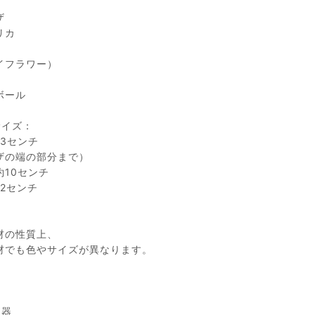
ザ
リカ
イフラワー）
ボール
サイズ：
13センチ
ザの端の部分まで）
約10センチ
2センチ
材の性質上、
材でも色やサイズが異なります。
陶器