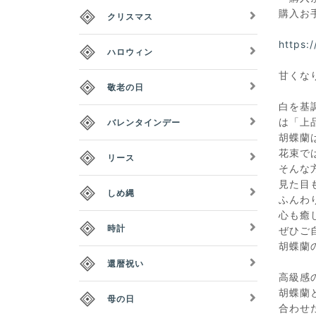
購入お
クリスマス
https:
ハロウィン
甘くな
敬老の日
白を基
は「上
バレンタインデー
胡蝶蘭
花束で
リース
そんな
見た目
しめ縄
ふんわ
心も癒
時計
ぜひご
胡蝶蘭
還暦祝い
高級感
胡蝶蘭
母の日
合わせ