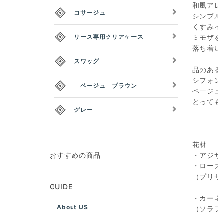
和風ア
コサージュ
シンプ
くすみ
リース専用クリアケース
ミモザ
落ち着
スワッグ
品のあ
シフォ
ベージュ ブラウン
ベージ
とって
グレー
花材
おすすめの商品
・アジ
・ロー
（プリ
GUIDE
・カー
About US
（ソラ