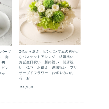
2色から選ぶ、ピンポンマムの爽やか
なパープ
なバスケットアレンジ 結婚祝い
ト 御
お誕生日祝い 新築祝い 開店祝
 初
い 仏花 お供え 退職祝い プリ
 ピン
ザーブドフラワー お悔やみのお
悔やみ
花 お
¥4,980