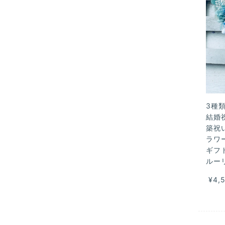
3種
結婚
築祝
ラワ
ギフ
ルー
¥4,