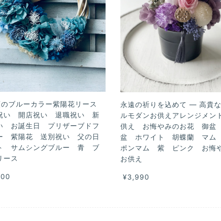
類のブルーカラー紫陽花リース
永遠の祈りを込めて — 高貴
祝い 開店祝い 退職祝い 新
ルモダンお供えアレンジメン
い お誕生日 プリザーブドフ
供え お悔やみのお花 御盆
ー 紫陽花 送別祝い 父の日
盆 ホワイト 胡蝶蘭 マム
ト サムシングブルー 青 ブ
ポンマム 紫 ピンク お
リース
お供え
500
¥3,990