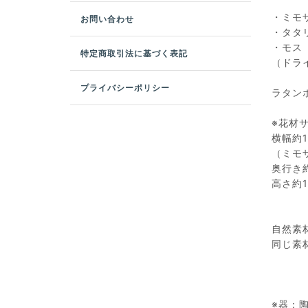
・ミモ
お問い合わせ
・タタ
・モス
特定商取引法に基づく表記
（ドラ
プライバシーポリシー
ラタン
※花材
横幅約
（ミモ
奥行き
高さ約1
自然素
同じ素
※器：