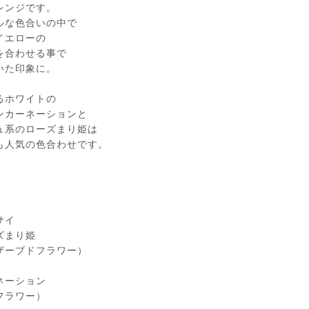
レンジです。
ルな色合いの中で
イエローの
を合わせる事で
いた印象に。
るホワイトの
ンカーネーションと
ュ系のローズまり姫は
も人気の色合わせです。
サイ
ズまり姫
ザーブドフラワー）
ネーション
フラワー）