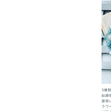
3種
結婚
築祝
ラワ