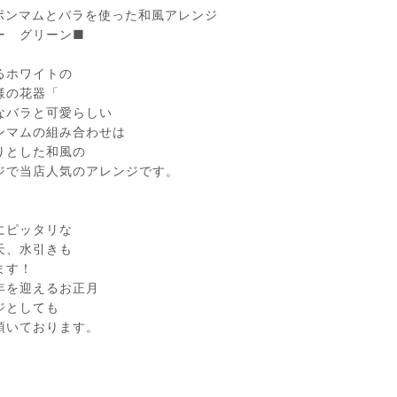
ポンマムとバラを使った和風アレンジ
ー グリーン■
るホワイトの
様の花器「
なバラと可愛らしい
ンマムの組み合わせは
りとした和風の
ジで当店人気のアレンジです。
にピッタリな
天、水引きも
ます！
年を迎えるお正月
ジとしても
頂いております。