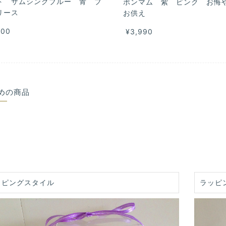
ト サムシングブルー 青 ブ
ポンマム 紫 ピンク お
リース
お供え
500
¥3,990
めの商品
ッピングスタイル
ラッピ