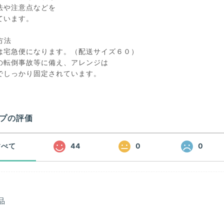
法や注意点などを
ています。
送方法
は宅急便になります。（配送サイズ６０）
の転倒事故等に備え、アレンジは
でしっかり固定されています。
プの評価
すべて
44
0
0
品