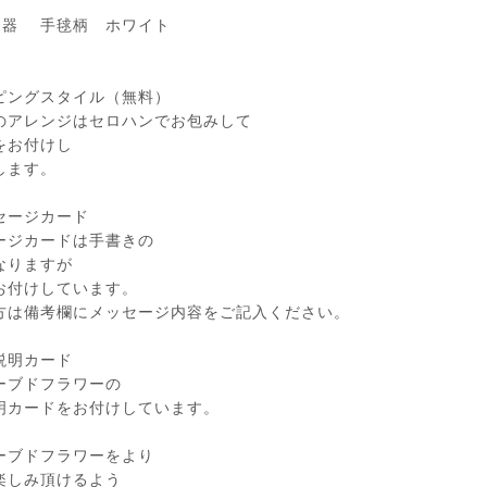
陶器 手毬柄 ホワイト
ピングスタイル（無料）
のアレンジはセロハンでお包みして
をお付けし
します。
セージカード
ージカードは手書きの
なりますが
お付けしています。
方は備考欄にメッセージ内容をご記入ください。
説明カード
ーブドフラワーの
明カードをお付けしています。
ーブドフラワーをより
楽しみ頂けるよう