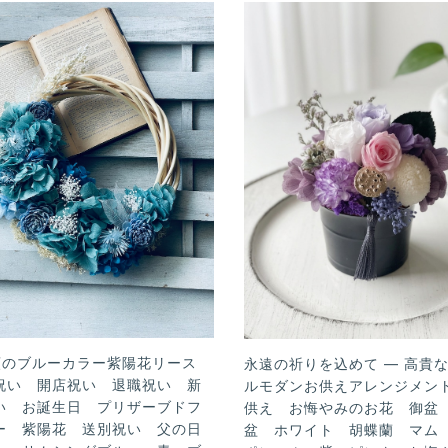
類のブルーカラー紫陽花リース
永遠の祈りを込めて — 高貴
祝い 開店祝い 退職祝い 新
ルモダンお供えアレンジメン
い お誕生日 プリザーブドフ
供え お悔やみのお花 御盆
ー 紫陽花 送別祝い 父の日
盆 ホワイト 胡蝶蘭 マム