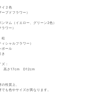
サイ２色
ザーブドフラワー）
ポンマム（イエロー、グリーン2色）
フラワー）
・松
ティシャルフラワー）
ンボール
引き
イズ：
m 高さ17cm D12cm
材の性質上、
材でも色やサイズが異なります。