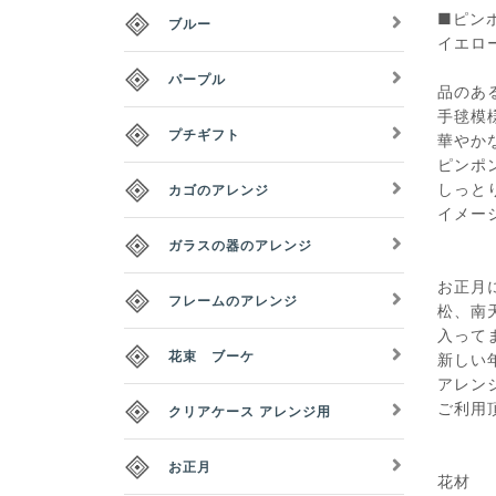
■ピン
ブルー
イエロ
パープル
品のあ
手毬模
プチギフト
華やか
ピンポ
しっと
カゴのアレンジ
イメー
ガラスの器のアレンジ
お正月
フレームのアレンジ
松、南
入って
花束 ブーケ
新しい
アレン
ご利用
クリアケース アレンジ用
お正月
花材