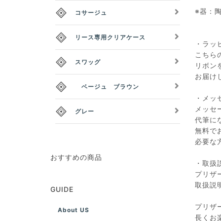
※器：
コサージュ
リース専用クリアケース
・ラッ
こちら
スワッグ
リボン
お届け
ベージュ ブラウン
・メッ
メッセ
グレー
代筆に
無料で
必要な
おすすめの商品
・取扱
プリザ
取扱説
GUIDE
プリザ
About US
長くお