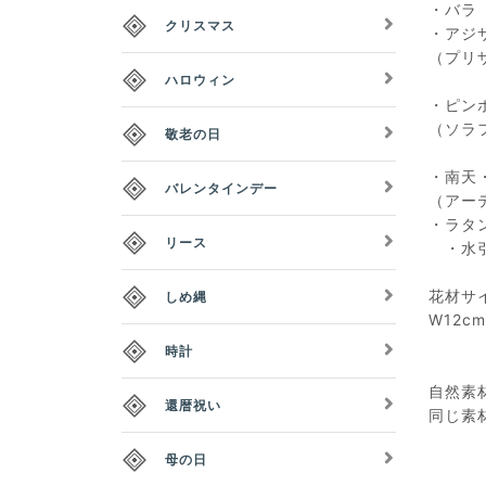
・バラ
クリスマス
・アジ
（プリ
ハロウィン
・ピン
（ソラ
敬老の日
・南天
バレンタインデー
（アー
・ラタ
リース
・水
花材サ
しめ縄
W12c
時計
自然素
還暦祝い
同じ素
母の日