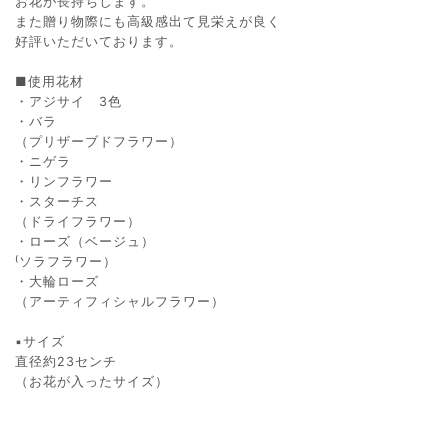
お花が長持ちします。
また贈り物際にも高級感出て見栄えが良く
好評いただいております。
■使用花材
・アジサイ 3色
・バラ
（プリザーブドフラワー）
・ニゲラ
・リンフラワー
・スターチス
（ドライフラワー）
・ローズ（ベージュ）
⁽ソラフラワー）
・大輪ローズ
（アーティフィシャルフラワー）
▪️サイズ
直径約23センチ
（お花が入ったサイズ）