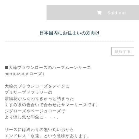
Sold out
日本国内にお住まいの方向け
通報する
■大輪ブラウンローズのハーフムーンリース
merouzu(メローズ）
大輪のブラウンローズをメインに
プリザーブドフラワーの
紫陽花がふんわりぎゅっと詰まった
くすみ系の色合いで合わせたサマーリースです。
シダローズやベージュローズで
より涼し気な印象に・・・。
リースには終わりの無い丸い形から
エンドレス「永遠」という意味があります。