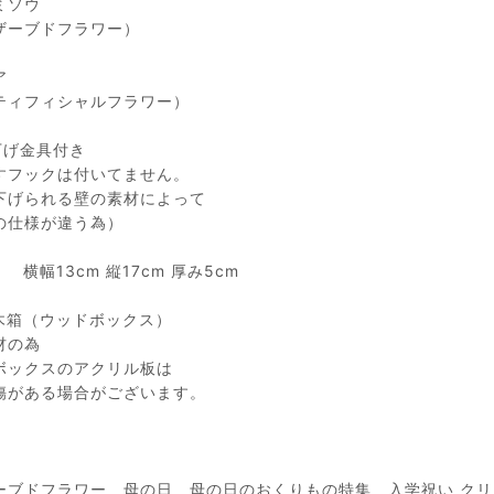
ミソウ
ザーブドフラワー）
ア
ティフィシャルフラワー）
下げ金具付き
すフックは付いてません。
下げられる壁の素材によって
の仕様が違う為）
e： 横幅13cm 縦17cm 厚み5cm
木箱（ウッドボックス）
材の為
ボックスのアクリル板は
傷がある場合がございます。
ーブドフラワー 母の日 母の日のおくりもの特集 入学祝い クリ