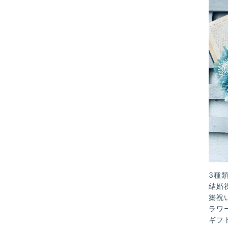
3種
結婚
築祝
ラワ
ギフ