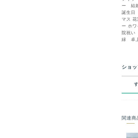
ー 結
誕生日
マス 
ー ホ
院祝い
緑 卓
ショッ
関連商