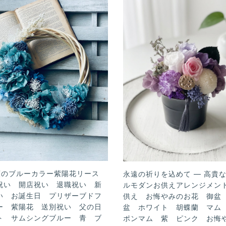
類のブルーカラー紫陽花リース
永遠の祈りを込めて — 高貴
祝い 開店祝い 退職祝い 新
ルモダンお供えアレンジメン
い お誕生日 プリザーブドフ
供え お悔やみのお花 御盆
ー 紫陽花 送別祝い 父の日
盆 ホワイト 胡蝶蘭 マム
ト サムシングブルー 青 ブ
ポンマム 紫 ピンク お