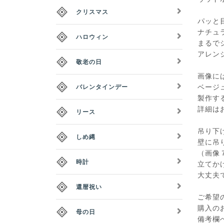
クリスマス
パッと
ナチュ
ハロウィン
まるで
アレン
敬老の日
画像に
ベージ
バレンタインデー
製作す
詳細は
リース
吊り下
しめ縄
壁に吊
（画像
時計
立てか
大丈夫
還暦祝い
ご希望
購入の
母の日
備考欄