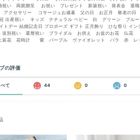
婚祝い 両親贈呈 お祝い プレゼント 新築祝い 発表会 
 アクセサリー コサージュお歳暮 父の日 お正月 敬老の日 
花冠 出産祝い キッズ ナチュラル ベビー 白 グリーン ブル
ワイトデー 結婚記念日 プロポーズ ギフト 正月飾り ひな祭り 
 送別祝い 還暦祝い ブライダル お供え お盆のお花 仏花
上装花 花時計 紫 パープル ヴァイオレット バラ 赤 レ
プの評価
すべて
44
0
0
品