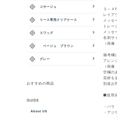
コサージュ
３～４
レイア
リース専用クリアケース
メッセ
トレー
メッセ
スワッグ
名刺サ
（画像
ベージュ ブラウン
備考欄
グレー
アレン
（画像 
空欄の
花材を
おすすめの商品
別途お
■使用
GUIDE
・バラ
About US
・アジ