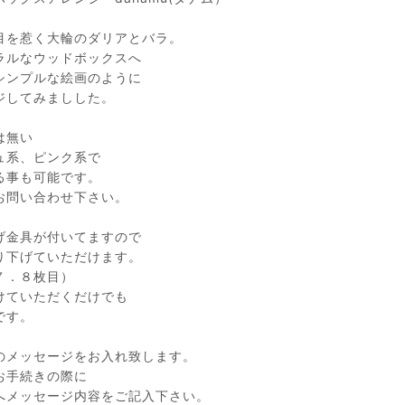
目を惹く大輪のダリアとバラ。
ラルなウッドボックスへ
シンプルな絵画のように
ジしてみましした。
は無い
ュ系、ピンク系で
る事も可能です。
お問い合わせ下さい。
げ金具が付いてますので
り下げていただけます。
７．８枚目）
けていただくだけでも
です。
のメッセージをお入れ致します。
お手続きの際に
へメッセージ内容をご記入下さい。