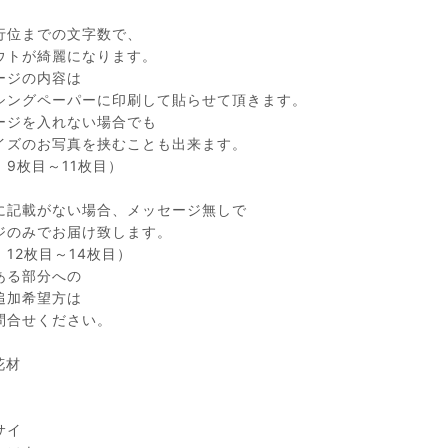
行位までの文字数で、
ウトが綺麗になります。
ージの内容は
シングペーパーに印刷して貼らせて頂きます。
ージを入れない場合でも
イズのお写真を挟むことも出来ます。
 9枚目～11枚目）
に記載がない場合、メッセージ無しで
ジのみでお届け致します。
12枚目～14枚目）
ある部分への
追加希望方は
問合せください。
花材
サイ