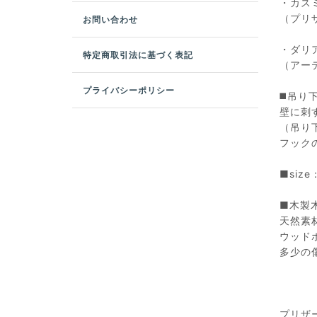
・カス
（プリ
お問い合わせ
・ダリ
特定商取引法に基づく表記
（アー
プライバシーポリシー
◼️吊り
壁に刺
（吊り
フック
■siz
■木製
天然素
ウッド
多少の
プリザ