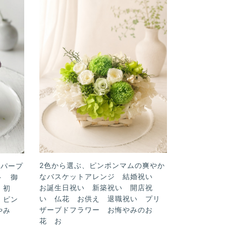
2色から選ぶ、ピンポンマムの爽やか
なパープ
なバスケットアレンジ 結婚祝い
ト 御
お誕生日祝い 新築祝い 開店祝
 初
い 仏花 お供え 退職祝い プリ
 ピン
ザーブドフラワー お悔やみのお
悔やみ
花 お