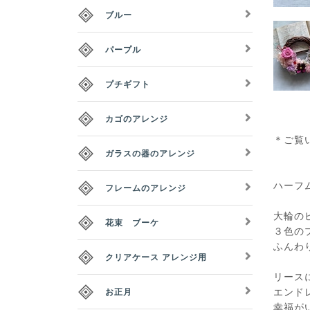
ブルー
パープル
プチギフト
カゴのアレンジ
＊ご覧
ガラスの器のアレンジ
ハーフム
フレームのアレンジ
大輪の
花束 ブーケ
３色の
ふんわ
クリアケース アレンジ用
リース
エンド
お正月
幸福が