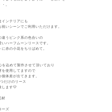
・・。
はインテリアにも
お祝いシーンでご利用いただけます。
の違うピンク系の色合いの
愛いハーフムーンリースです。
トに赤の小花をちりばめて。
点心を込めて製作させて頂いており
材を使用してますので
つ個体差が出てきます。
1つだけのリース
致します♡
花材
ローズ