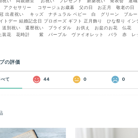
婚祝い 両親贈呈 お祝い プレゼント 新築祝い 発表会 
 アクセサリー コサージュお歳暮 父の日 お正月 敬老の日 
花冠 出産祝い キッズ ナチュラル ベビー 白 グリーン ブル
ワイトデー 結婚記念日 プロポーズ ギフト 正月飾り ひな祭り 
 送別祝い 還暦祝い ブライダル お供え お盆のお花 仏花
上装花 花時計 紫 パープル ヴァイオレット バラ 赤 レ
プの評価
すべて
44
0
0
品