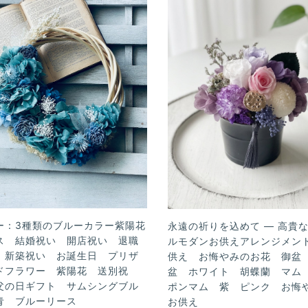
ー：3種類のブルーカラー紫陽花
永遠の祈りを込めて — 高貴
ス 結婚祝い 開店祝い 退職
ルモダンお供えアレンジメン
 新築祝い お誕生日 プリザ
供え お悔やみのお花 御盆
ドフラワー 紫陽花 送別祝
盆 ホワイト 胡蝶蘭 マム
父の日ギフト サムシングブル
ポンマム 紫 ピンク お
青 ブルーリース
お供え