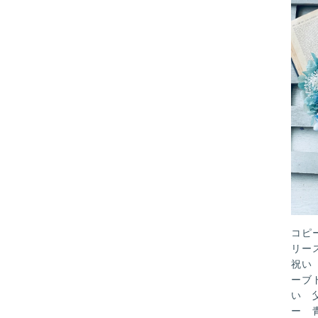
コピ
リー
祝い
ーブ
い 
ー 