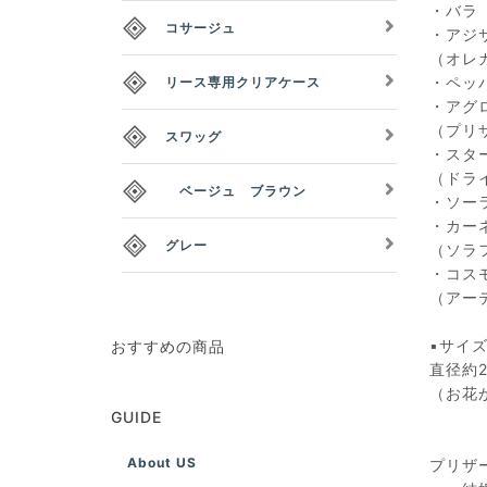
・バラ
コサージュ
・アジ
（オレ
・ペッ
リース専用クリアケース
・アグ
（プリ
スワッグ
・スタ
（ドラ
ベージュ ブラウン
・ソー
・カー
グレー
（ソラ
・コス
（アー
▪️サイ
おすすめの商品
直径約
（お花
GUIDE
About US
プリザ