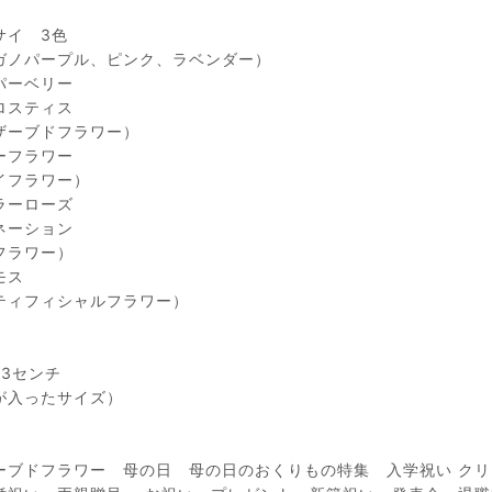
サイ 3色
ガノパープル、ピンク、ラベンダー）
パーベリー
ロスティス
ザーブドフラワー）
ーフラワー
イフラワー）
ラーローズ
ネーション
フラワー）
モス
ティフィシャルフラワー）
ズ
23センチ
が入ったサイズ）
ーブドフラワー 母の日 母の日のおくりもの特集 入学祝い クリ