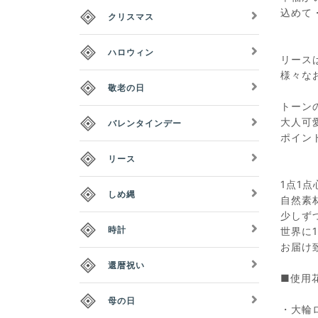
込めて
クリスマス
ハロウィン
リース
様々な
敬老の日
トーン
大人可
バレンタインデー
ポイン
リース
1点1
しめ縄
自然素
少しず
時計
世界に
お届け
還暦祝い
■使用
母の日
・大輪