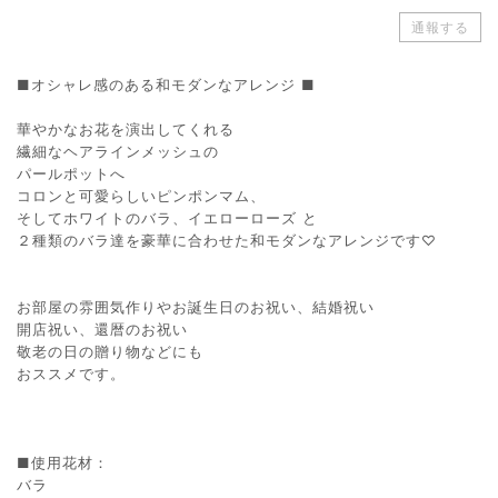
通報する
■オシャレ感のある和モダンなアレンジ ■
華やかなお花を演出してくれる
繊細なヘアラインメッシュの
パールポットへ
コロンと可愛らしいピンポンマム、
そしてホワイトのバラ、イエローローズ と
２種類のバラ達を豪華に合わせた和モダンなアレンジです♡
お部屋の雰囲気作りやお誕生日のお祝い、結婚祝い
開店祝い、還暦のお祝い
敬老の日の贈り物などにも
おススメです。
■使用花材：
バラ