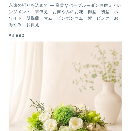
永遠の祈りを込めて — 高貴なパープルモダンお供えアレ
ンジメント 御供え お悔やみのお花 御盆 初盆 ホ
ワイト 胡蝶蘭 マム ピンポンマム 紫 ピンク お
悔やみ お供え
¥3,990