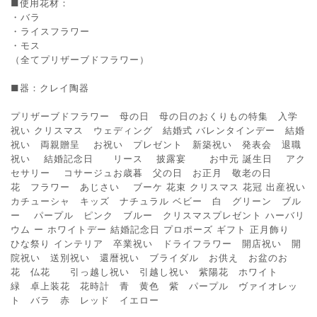
■使用花材：
・バラ
・ライスフラワー
・モス
（全てプリザーブドフラワー）
■器：クレイ陶器
プリザーブドフラワー 母の日 母の日のおくりもの特集 入学
祝い クリスマス ウェディング 結婚式 バレンタインデー 結婚
祝い 両親贈呈 お祝い プレゼント 新築祝い 発表会 退職
祝い 結婚記念日 リース 披露宴 お中元 誕生日 アク
セサリー コサージュお歳暮 父の日 お正月 敬老の日
花 フラワー あじさい ブーケ 花束 クリスマス 花冠 出産祝い
カチューシャ キッズ ナチュラル ベビー 白 グリーン ブル
ー パープル ピンク ブルー クリスマスプレゼント ハーバリ
ウム ー ホワイトデー 結婚記念日 プロポーズ ギフト 正月飾り
ひな祭り インテリア 卒業祝い ドライフラワー 開店祝い 開
院祝い 送別祝い 還暦祝い ブライダル お供え お盆のお
花 仏花 引っ越し祝い 引越し祝い 紫陽花 ホワイト
緑 卓上装花 花時計 青 黄色 紫 パープル ヴァイオレッ
ト バラ 赤 レッド イエロー