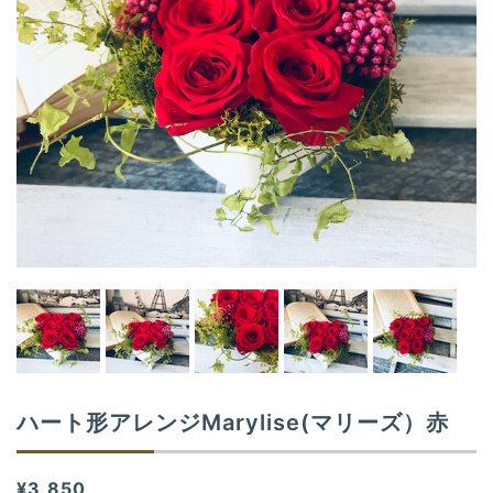
a
t
i
o
n
ハート形アレンジMarylise(マリーズ）赤
¥3,850